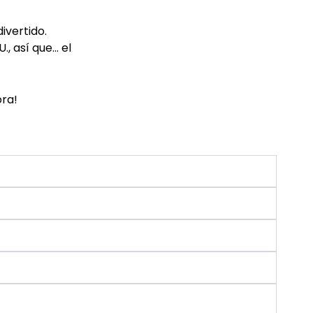
ivertido.
U.
, así que… el
ora!