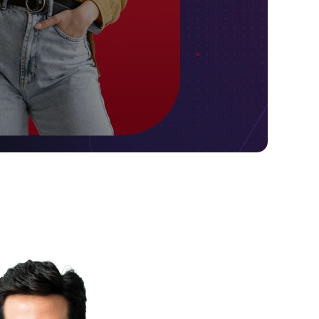
100
%
Guarantee Satisfying