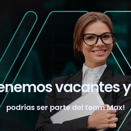
enemos vacantes y
podrías ser parte del team Max!