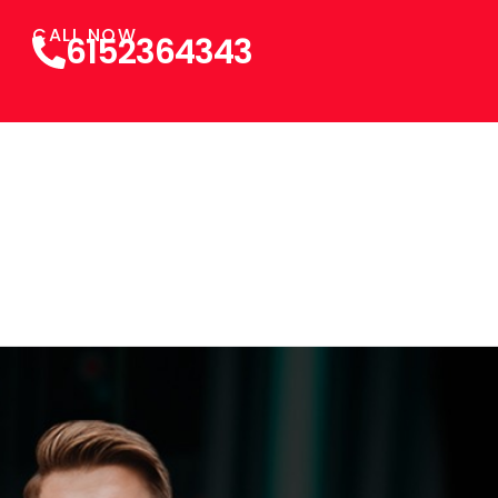
CALL NOW
6152364343